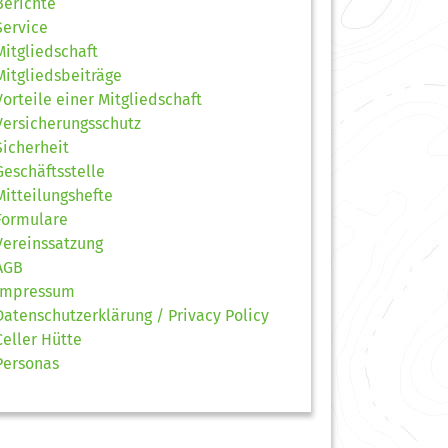
Berichte
Service
Mitgliedschaft
Mitgliedsbeiträge
Vorteile einer Mitgliedschaft
Versicherungsschutz
Sicherheit
Geschäftsstelle
Mitteilungshefte
Formulare
Vereinssatzung
AGB
Impressum
Datenschutzerklärung / Privacy Policy
Celler Hütte
Personas