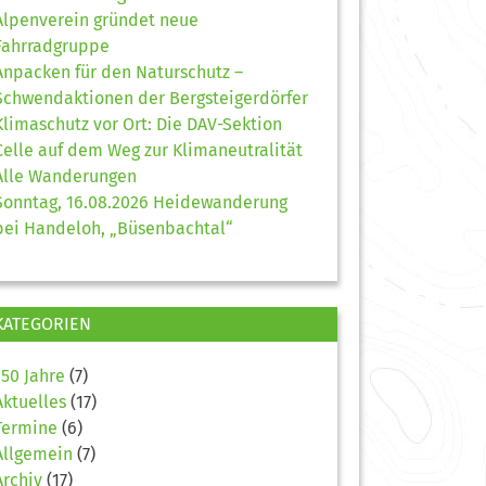
Alpenverein gründet neue
Fahrradgruppe
Anpacken für den Naturschutz –
Schwendaktionen der Bergsteigerdörfer
Klimaschutz vor Ort: Die DAV-Sektion
Celle auf dem Weg zur Klimaneutralität
Alle Wanderungen
Sonntag, 16.08.2026 Heidewanderung
bei Handeloh, „Büsenbachtal“
KATEGORIEN
150 Jahre
(7)
Aktuelles
(17)
Termine
(6)
Allgemein
(7)
Archiv
(17)