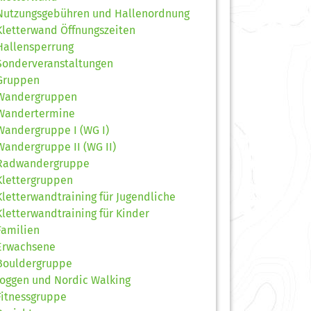
Nutzungsgebühren und Hallenordnung
Kletterwand Öffnungszeiten
Hallensperrung
Sonderveranstaltungen
Gruppen
Wandergruppen
Wandertermine
Wandergruppe I (WG I)
Wandergruppe II (WG II)
Radwandergruppe
Klettergruppen
Kletterwandtraining für Jugendliche
Kletterwandtraining für Kinder
Familien
Erwachsene
Bouldergruppe
Joggen und Nordic Walking
Fitnessgruppe