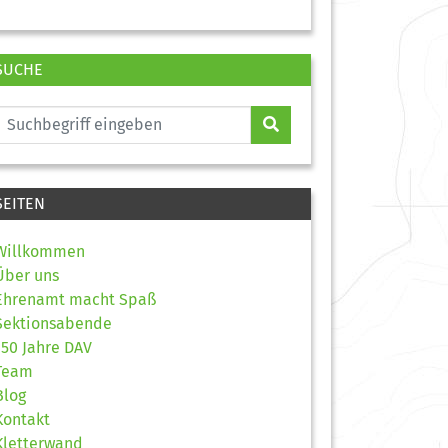
SUCHE
SEITEN
Willkommen
Über uns
Ehrenamt macht Spaß
Sektionsabende
150 Jahre DAV
Team
Blog
Kontakt
Kletterwand