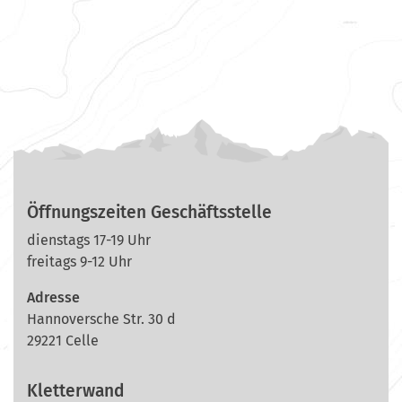
Öffnungszeiten Geschäftsstelle
dienstags 17-19 Uhr
freitags 9-12 Uhr
Adresse
Hannoversche Str. 30 d
29221 Celle
Kletterwand